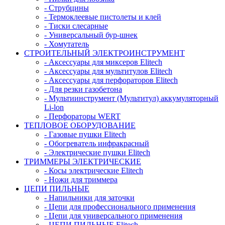
- Струбцины
- Термоклеевые пистолеты и клей
- Тиски слесарные
- Универсальный бур-шнек
- Хомутатель
СТРОИТЕЛЬНЫЙ ЭЛЕКТРОИНСТРУМЕНТ
- Аксессуары для миксеров Elitech
- Аксессуары для мультитулов Elitech
- Аксессуары для перфораторов Elitech
- Для резки газобетона
- Мультиинструмент (Мультитул) аккумуляторный
Li-lon
- Перфораторы WERT
ТЕПЛОВОЕ ОБОРУДОВАНИЕ
- Газовые пушки Elitech
- Обогреватель инфракрасный
- Электрические пушки Elitech
ТРИММЕРЫ ЭЛЕКТРИЧЕСКИЕ
- Косы электрические Elitech
- Ножи для триммера
ЦЕПИ ПИЛЬНЫЕ
- Напильники для заточки
- Цепи для профессионального применения
- Цепи для универсального применения
- ЦЕПИ ПИЛЬНЫЕ Elitech