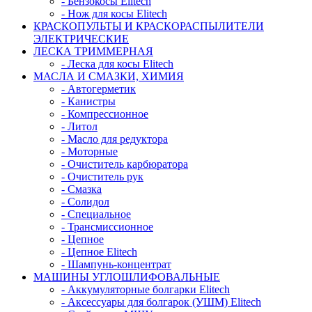
- Бензокосы Elitech
- Нож для косы Elitech
КРАСКОПУЛЬТЫ И КРАСКОРАСПЫЛИТЕЛИ
ЭЛЕКТРИЧЕСКИЕ
ЛЕСКА ТРИММЕРНАЯ
- Леска для косы Elitech
МАСЛА И СМАЗКИ, ХИМИЯ
- Автогерметик
- Канистры
- Компрессионное
- Литол
- Масло для редуктора
- Моторные
- Очиститель карбюратора
- Очиститель рук
- Смазка
- Солидол
- Специальное
- Трансмиссионное
- Цепное
- Цепное Elitech
- Шампунь-концентрат
МАШИНЫ УГЛОШЛИФОВАЛЬНЫЕ
- Аккумуляторные болгарки Elitech
- Аксессуары для болгарок (УШМ) Elitech