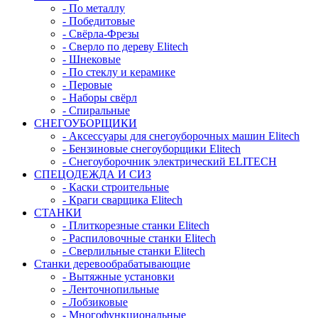
- По металлу
- Победитовые
- Свёрла-Фрезы
- Сверло по дереву Elitech
- Шнековые
- По стеклу и керамике
- Перовые
- Наборы свёрл
- Спиральные
СНЕГОУБОРЩИКИ
- Аксессуары для снегоуборочных машин Elitech
- Бензиновые снегоуборщики Elitech
- Снегоуборочник электрический ELITECH
СПЕЦОДЕЖДА И СИЗ
- Каски строительные
- Краги сварщика Elitech
СТАНКИ
- Плиткорезные станки Elitech
- Распиловочные станки Elitech
- Сверлильные станки Elitech
Станки деревообрабатывающие
- Вытяжные установки
- Ленточнопильные
- Лобзиковые
- Многофункциональные