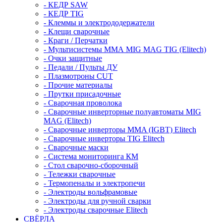
- КЕДР SAW
- КЕДР TIG
- Клеммы и электрододержатели
- Клещи сварочные
- Краги / Перчатки
- Мультисистемы ММА MIG MAG TIG (Elitech)
- Очки защитные
- Педали / Пульты ДУ
- Плазмотроны CUT
- Прочие материалы
- Прутки присадочные
- Сварочная проволока
- Сварочные инверторные полуавтоматы MIG
MAG (Elitech)
- Сварочные инверторы MMA (IGBT) Elitech
- Сварочные инверторы TIG Elitech
- Сварочные маски
- Система мониторинга КМ
- Стол сварочно-сборочный
- Тележки сварочные
- Термопеналы и электропечи
- Электроды вольфрамовые
- Электроды для ручной сварки
- Электроды сварочные Elitech
СВЁРЛА