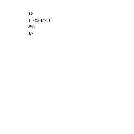
0,8
317х287х10
250
0,7