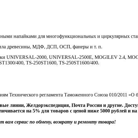
ными напайками для многофункциональных и циркулярных станк
пила древесины, МДФ, ДСП, ОСП, фанеры и т. п.
танки UNIVERSAL-2000, UNIVERSAL-2500E, MOGILEV 2.4, MO
ST1300/400, TS-250ST1600, TS-250ST1600/400.
ниям Технического регламента Таможенного Союза 010/2011 «О 
ые линии, Желдорэкспедиция, Почта России и другие. Досту
личивается на 5% для товаров с ценой ниже 5000 рублей и на
 вам сервис по обмену, возврату и ремонту товара!