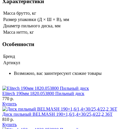
Характеристики
Масса брутто, кг
Размер упаковки (Д × Ш × В), мм
Диаметр пильного диска, мм
Масса нетто, кг
Особенности
Бренд
Артикул
Возможно, вас заинтересуют схожие товары
Elitech 190мм 1820.053800 Пильный диск
770 p.
Купить
Диск пильный BELMASH 190×1,6/1,4×30/25,4/22,2 36Т
810 p.
Купить