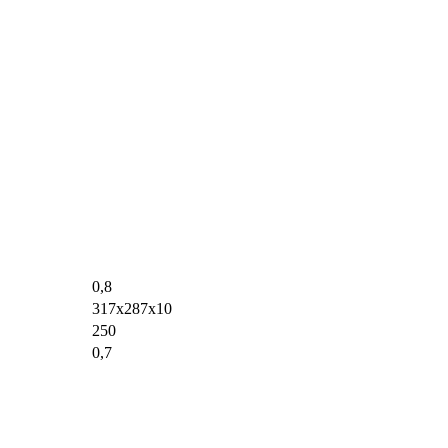
0,8
317х287х10
250
0,7